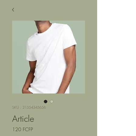
SKU : 21554345656
Article
Prix
120 FCFP