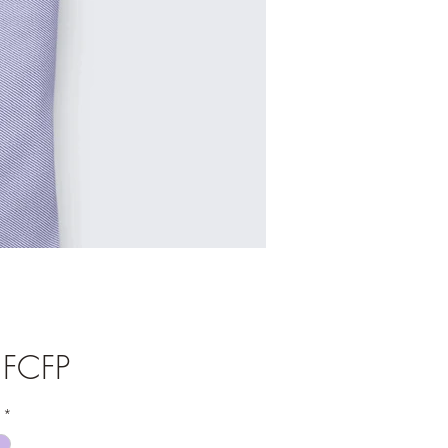
Prix
 FCFP
*