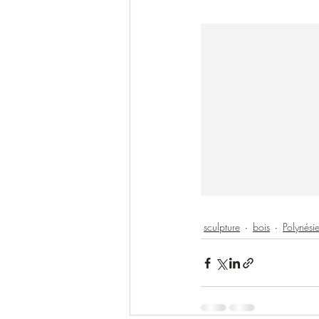
sculpture
bois
Polynési