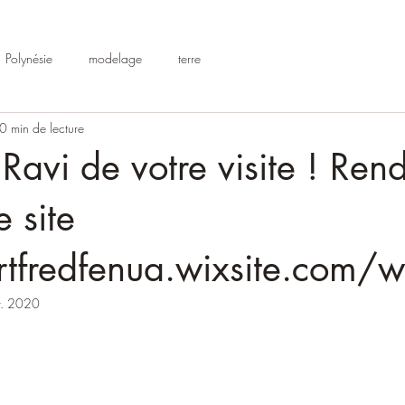
Polynésie
modelage
terre
0 min de lecture
 Ravi de votre visite ! Ren
e site
rtfredfenua.wixsite.com/w
r. 2020