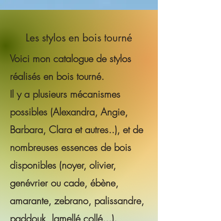
Les stylos en bois tourné
Voici mon catalogue de stylos
réalisés en bois tourné.
Il y a plusieurs mécanismes
possibles (Alexandra, Angie,
Barbara, Clara et autres..), et de
nombreuses essences de bois
disponibles (noyer, olivier,
genévrier ou cade, ébène,
amarante, zebrano, palissandre,
paddouk, lamellé collé...).